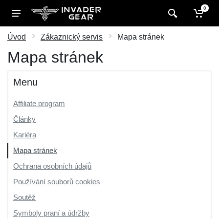
0
Úvod
Zákaznický servis
Mapa stránek
Mapa stránek
Menu
Affiliate program
Články
Kariéra
Mapa stránek
Ochrana osobních údajů
Používání souborů cookies
Soutěž
Symboly praní a údržby