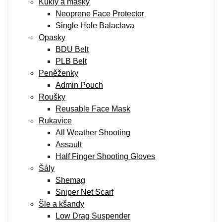
Kukly a masky
Neoprene Face Protector
Single Hole Balaclava
Opasky
BDU Belt
PLB Belt
Peněženky
Admin Pouch
Roušky
Reusable Face Mask
Rukavice
All Weather Shooting
Assault
Half Finger Shooting Gloves
Šály
Shemag
Sniper Net Scarf
Šle a kšandy
Low Drag Suspender