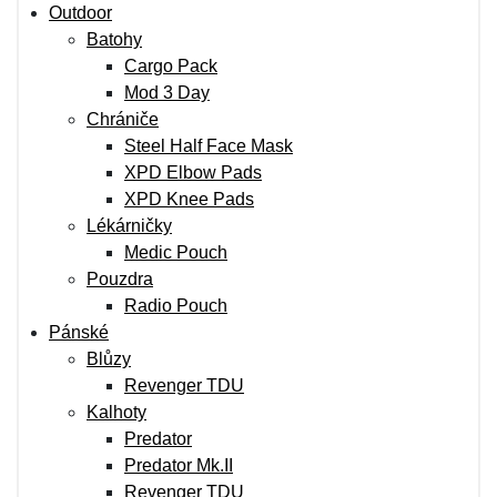
Outdoor
Batohy
Cargo Pack
Mod 3 Day
Chrániče
Steel Half Face Mask
XPD Elbow Pads
XPD Knee Pads
Lékárničky
Medic Pouch
Pouzdra
Radio Pouch
Pánské
Blůzy
Revenger TDU
Kalhoty
Predator
Predator Mk.II
Revenger TDU