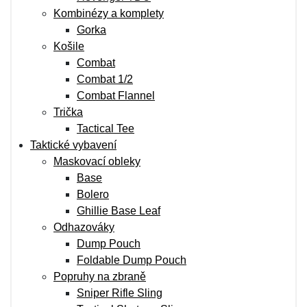
Kombinézy a komplety
Gorka
Košile
Combat
Combat 1/2
Combat Flannel
Trička
Tactical Tee
Taktické vybavení
Maskovací obleky
Base
Bolero
Ghillie Base Leaf
Odhazováky
Dump Pouch
Foldable Dump Pouch
Popruhy na zbraně
Sniper Rifle Sling