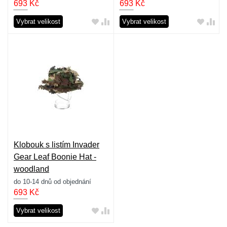
693
Kč
693
Kč
Vybrat velikost
Vybrat velikost
Klobouk s listím Invader
Gear Leaf Boonie Hat -
woodland
do 10-14 dnů od objednání
693
Kč
Vybrat velikost