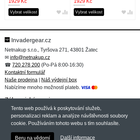
1929
Kč
1929
Kč
Vybrat velikost
Vybrat velikost
Invadergear.cz
Netnakup s.r.o., Tyršova 271, 43801 Žatec
✉
info@netnakup.cz
☎
720 278 200
(Po-Pá 8:00-16:30)
Kontaktní formulář
Naše prodejna
|
Náš výdejní box
Nabízíme mnoho možností plateb.
Zákaznický servis
Tento web používá k poskytování služeb,
Novinky emailem
personalizaci reklam a analýze návštěvnosti soubory
cookie. Používáním tohoto webu s tím souhlasíte.
Copyright © 2007-2026 (19 let s vámi)
Netnakup.cz
&
Další informace
Beru na vědomí