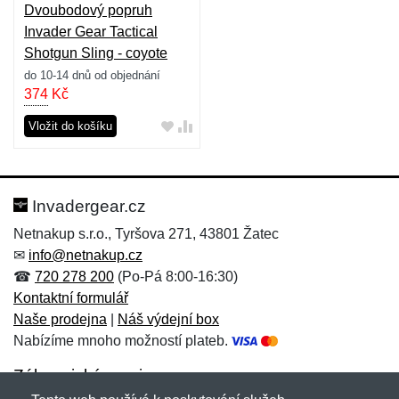
Dvoubodový popruh
Invader Gear Tactical
Shotgun Sling - coyote
do 10-14 dnů od objednání
374
Kč
Vložit do košíku
Invadergear.cz
Netnakup s.r.o., Tyršova 271, 43801 Žatec
✉
info@netnakup.cz
☎
720 278 200
(Po-Pá 8:00-16:30)
Kontaktní formulář
Naše prodejna
|
Náš výdejní box
Nabízíme mnoho možností plateb.
Zákaznický servis