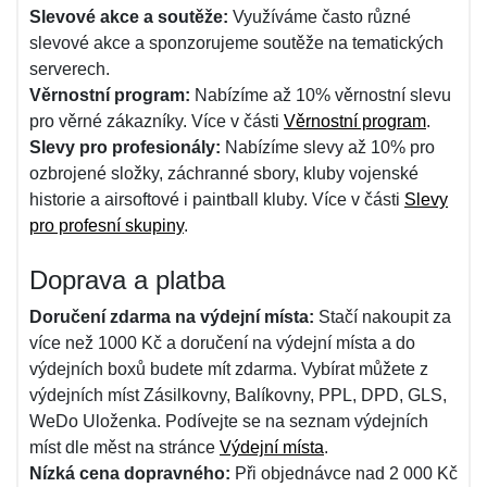
Slevové akce a soutěže:
Využíváme často různé
slevové akce a sponzorujeme soutěže na tematických
serverech.
Věrnostní program:
Nabízíme až 10% věrnostní slevu
pro věrné zákazníky. Více v části
Věrnostní program
.
Slevy pro profesionály:
Nabízíme slevy až 10% pro
ozbrojené složky, záchranné sbory, kluby vojenské
historie a airsoftové i paintball kluby. Více v části
Slevy
pro profesní skupiny
.
Doprava a platba
Doručení zdarma na výdejní místa:
Stačí nakoupit za
více než 1000 Kč a doručení na výdejní místa a do
výdejních boxů budete mít zdarma. Vybírat můžete z
výdejních míst Zásilkovny, Balíkovny, PPL, DPD, GLS,
WeDo Uloženka. Podívejte se na seznam výdejních
míst dle měst na stránce
Výdejní místa
.
Nízká cena dopravného:
Při objednávce nad 2 000 Kč