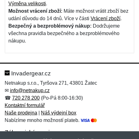
Výměna velikosti
.
Možnost vrácení zboží:
Máte možnost vrátit zboží bez
udání důvodu do 14 dnů. Více v části
Vrácení zboží
.
Bezpečný a bezproblémový nákup:
Dodržujeme
všechna pravidla bezpečného a bezproblémového
nákupu.
Invadergear.cz
Netnakup s.r.o., Tyršova 271, 43801 Žatec
✉
info@netnakup.cz
☎
720 278 200
(Po-Pá 8:00-16:30)
Kontaktní formulář
Naše prodejna
|
Náš výdejní box
Nabízíme mnoho možností plateb.
Zákaznický servis