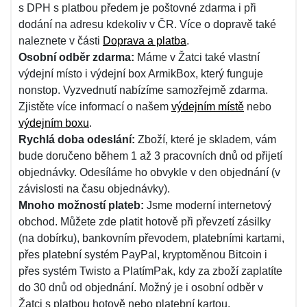
s DPH s platbou předem je poštovné zdarma i při
dodání na adresu kdekoliv v ČR. Více o dopravě také
naleznete v části
Doprava a platba
.
Osobní odběr zdarma:
Máme v Žatci také vlastní
výdejní místo i výdejní box ArmikBox, který funguje
nonstop. Vyzvednutí nabízíme samozřejmě zdarma.
Zjistěte více informací o našem
výdejním místě
nebo
výdejním boxu
.
Rychlá doba odeslání:
Zboží, které je skladem, vám
bude doručeno během 1 až 3 pracovních dnů od přijetí
objednávky. Odesíláme ho obvykle v den objednání (v
závislosti na času objednávky).
Mnoho možností plateb:
Jsme moderní internetový
obchod. Můžete zde platit hotově při převzetí zásilky
(na dobírku), bankovním převodem, platebními kartami,
přes platební systém PayPal, kryptoměnou Bitcoin i
přes systém Twisto a PlatímPak, kdy za zboží zaplatíte
do 30 dnů od objednání. Možný je i osobní odběr v
Žatci s platbou hotově nebo platební kartou.