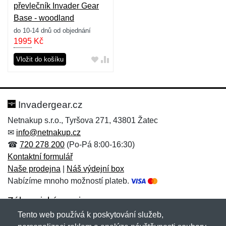
převlečník Invader Gear
Base - woodland
do 10-14 dnů od objednání
1995
Kč
Vložit do košíku
Invadergear.cz
Netnakup s.r.o., Tyršova 271, 43801 Žatec
✉
info@netnakup.cz
☎
720 278 200
(Po-Pá 8:00-16:30)
Kontaktní formulář
Naše prodejna
|
Náš výdejní box
Nabízíme mnoho možností plateb.
Zákaznický servis
Tento web používá k poskytování služeb,
Novinky emailem