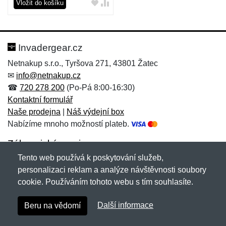
Vložit do košíku
Invadergear.cz
Netnakup s.r.o., Tyršova 271, 43801 Žatec
✉
info@netnakup.cz
☎
720 278 200
(Po-Pá 8:00-16:30)
Kontaktní formulář
Naše prodejna
|
Náš výdejní box
Nabízíme mnoho možností plateb.
Zákaznický servis
Tento web používá k poskytování služeb,
Novinky emailem
personalizaci reklam a analýze návštěvnosti soubory
cookie. Používáním tohoto webu s tím souhlasíte.
Copyright © 2007-2026 (19 let s vámi)
Netnakup.cz
&
Další informace
Beru na vědomí
NetIQ
. Všechna práva vyhrazena.