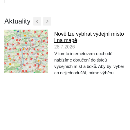
Aktuality
Nově lze vybírat výdejní místo
i na mapě
28.7.2026
V tomto internetovém obchodě
nabízíme doručení do tisíců
výdejních míst a boxů. Aby byl výběr
co nejjednodušší, mimo výběru
vyhledáváním podle města a ulice,
nabízíme nově také výběr místa
přímo na mapě. Při objednávání po
výběru dopravce klikněte na "Vy...