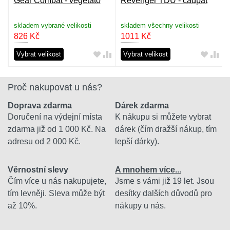
Gear Combat - vegetato
Revenger TDU - cadpat
skladem vybrané velikosti
skladem všechny velikosti
826
Kč
1011
Kč
Vybrat velikost
Vybrat velikost
Proč nakupovat u nás?
Doprava zdarma
Dárek zdarma
Doručení na výdejní místa
K nákupu si můžete vybrat
zdarma již od 1 000 Kč. Na
dárek (čím dražší nákup, tím
adresu od 2 000 Kč.
lepší dárky).
Věrnostní slevy
A mnohem více...
Čím více u nás nakupujete,
Jsme s vámi již 19 let. Jsou
tím levněji. Sleva může být
desítky dalších důvodů pro
až 10%.
nákupy u nás.