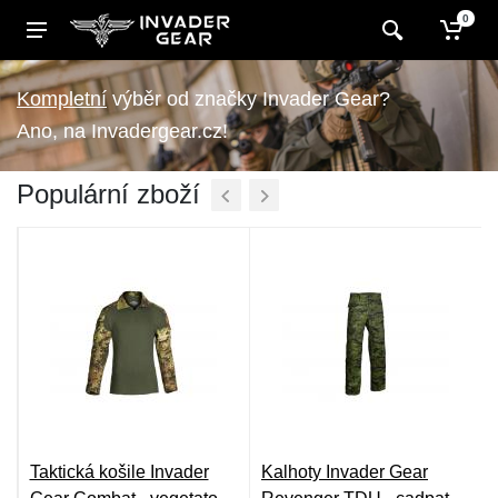
0
výběr od značky Invader Gear?
Ano, na Invadergear.cz!
Populární zboží
Taktická košile Invader
Kalhoty Invader Gear