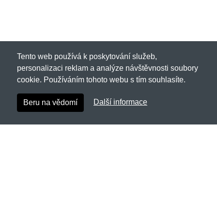
Tento web používá k poskytování služeb,
personalizaci reklam a analýze návštěvnosti soubory
cookie. Používáním tohoto webu s tím souhlasíte.
Další informace
Beru na vědomí
Invadergear.cz
Netnakup s.r.o., Tyršova 271, 43801 Žatec
✉
info@netnakup.cz
☎
720 278 200
(Po-Pá 8:00-16:30)
Kontaktní formulář