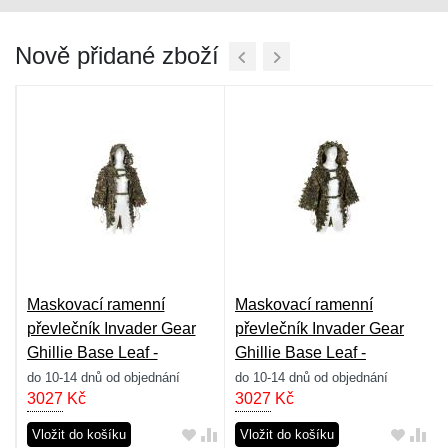
Nově přidané zboží
Maskovací ramenní
Maskovací ramenní
převlečník Invader Gear
převlečník Invader Gear
Ghillie Base Leaf -
Ghillie Base Leaf -
woodland
flecktarn
do 10-14 dnů od objednání
do 10-14 dnů od objednání
3027
Kč
3027
Kč
Vložit do košíku
Vložit do košíku