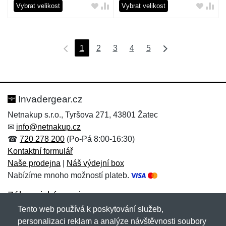
Vybrat velikost
Vybrat velikost
1
2
3
4
5
Invadergear.cz
Netnakup s.r.o., Tyršova 271, 43801 Žatec
✉
info@netnakup.cz
☎
720 278 200
(Po-Pá 8:00-16:30)
Kontaktní formulář
Naše prodejna
|
Náš výdejní box
Nabízíme mnoho možností plateb.
Zákaznický servis
Tento web používá k poskytování služeb,
Novinky emailem
personalizaci reklam a analýze návštěvnosti soubory