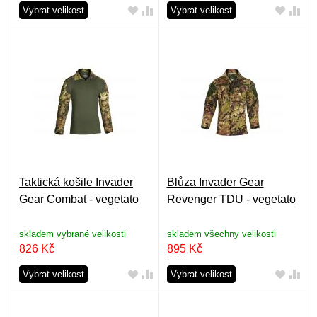
Vybrat velikost
Vybrat velikost
Taktická košile Invader
Blůza Invader Gear
Gear Combat - vegetato
Revenger TDU - vegetato
skladem vybrané velikosti
skladem všechny velikosti
826
Kč
895
Kč
Vybrat velikost
Vybrat velikost