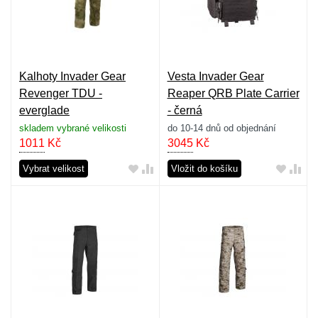
Kalhoty Invader Gear
Vesta Invader Gear
Revenger TDU -
Reaper QRB Plate Carrier
everglade
- černá
skladem vybrané velikosti
do 10-14 dnů od objednání
1011
Kč
3045
Kč
Vybrat velikost
Vložit do košíku