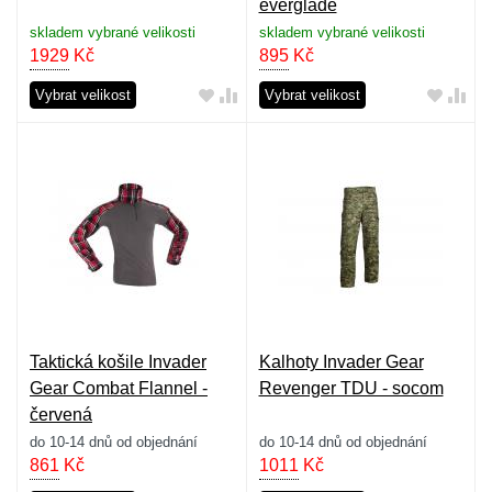
everglade
skladem vybrané velikosti
skladem vybrané velikosti
1929
Kč
895
Kč
Vybrat velikost
Vybrat velikost
Taktická košile Invader
Kalhoty Invader Gear
Gear Combat Flannel -
Revenger TDU - socom
červená
do 10-14 dnů od objednání
do 10-14 dnů od objednání
861
Kč
1011
Kč