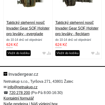
Taktický stehenní nosič
Taktický stehenní nosič
Invader Gear SOF Holster
Invader Gear SOF Holster
pro leváky - everglade
pro leváky - flecktarn
do 10-14 dnů od objednání
do 10-14 dnů od objednání
624
Kč
624
Kč
Vložit do košíku
Vložit do košíku
Invadergear.cz
Netnakup s.r.o., Tyršova 271, 43801 Žatec
✉
info@netnakup.cz
☎
720 278 200
(Po-Pá 8:00-16:30)
Kontaktní formulář
Naše prodejna
|
Náš výdejní box