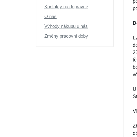
p
Kontakty na dopravce
po
O nás
D
Výhody nákupu u nás
Změny pracovní doby
L
d
2
t
b
v
U
Št
V
Z
o