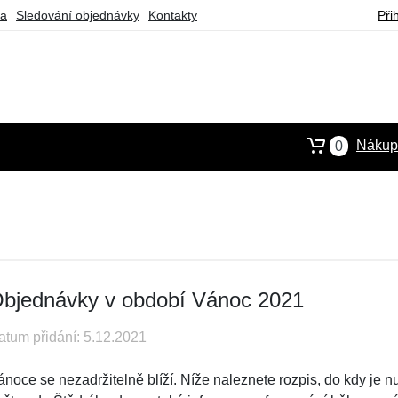
ba
Sledování objednávky
Kontakty
Při
Nákupn
0
bjednávky v období Vánoc 2021
atum přidání: 5.12.2021
ánoce se nezadržitelně blíží. Níže naleznete rozpis, do kdy je 