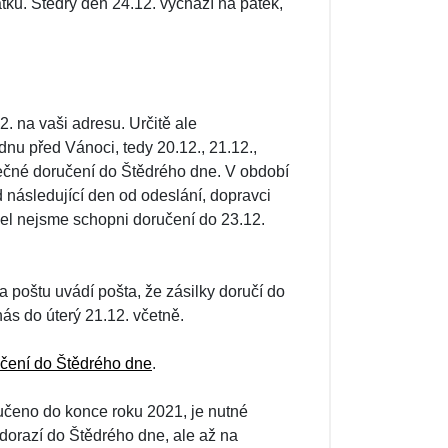
ků. Štědrý den 24.12. vychází na pátek,
. na vaši adresu. Určitě ale
nu před Vánoci, tedy 20.12., 21.12.,
pečné doručení do Štědrého dne. V období
následující den od odeslání, dopravci
žel nejsme schopni doručení do 23.12.
 poštu uvádí pošta, že zásilky doručí do
nás do úterý 21.12. včetně.
čení do Štědrého dne
.
učeno do konce roku 2021, je nutné
dorazí do Štědrého dne, ale až na