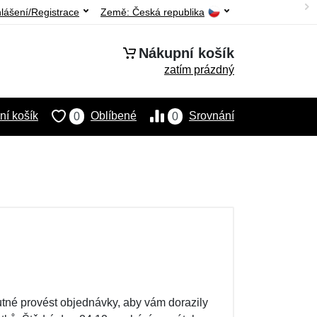
hlášení/Registrace
Země:
Česká republika
Nákupní košík
zatím prázdný
í košík
Oblíbené
Srovnání
0
0
nutné provést objednávky, aby vám dorazily