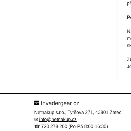
p
P
Na
m
s
Z
J
Invadergear.cz
Netnakup s.r.o., Tyršova 271, 43801 Žatec
✉
info@netnakup.cz
☎ 720 278 200 (Po-Pá 8:00-16:30)