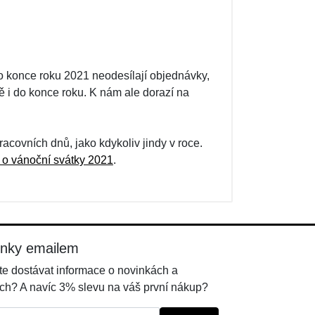
 do konce roku 2021 neodesílají objednávky,
 i do konce roku. K nám ale dorazí na
covních dnů, jako kdykoliv jindy v roce.
 o vánoční svátky 2021
.
inky emailem
e dostávat informace o novinkách a
ch? A navíc 3% slevu na váš první nákup?
l: