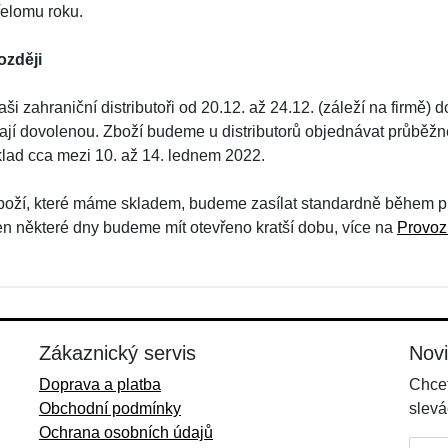
řelomu roku.
ozději
ši zahraniční distributoři od 20.12. až 24.12. (záleží na firmě)
ají dovolenou. Zboží budeme u distributorů objednávat průběžně
klad cca mezi 10. až 14. lednem 2022.
boží, které máme skladem, budeme zasílat standardně během pra
en některé dny budeme mít otevřeno kratší dobu, více na
Provoz
Zákaznický servis
Nov
Doprava a platba
Chcet
Obchodní podmínky
slevá
Ochrana osobních údajů
E-mai