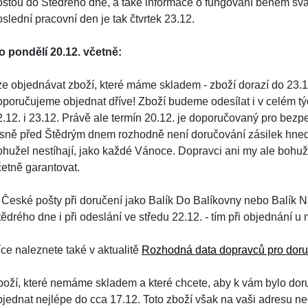
oštou do Štědrého dne, a také informace o fungování během svát
slední pracovní den je tak čtvrtek 23.12.
o pondělí 20.12. včetně:
ze objednávat zboží, které máme skladem - zboží dorazí do 23.12
oporučujeme objednat dříve! Zboží budeme odesílat i v celém týd
2.12. i 23.12. Právě ale termín 20.12. je doporučovaný pro bez
ěsně před Štědrým dnem rozhodně není doručování zásilek hned 
ohužel nestíhají, jako každé Vánoce. Dopravci ani my ale bohu
četně garantovat.
 České pošty při doručení jako Balík Do Balíkovny nebo Balík Na
ědrého dne i při odeslání ve středu 22.12. - tím při objednání u 
íce naleznete také v aktualitě
Rozhodná data dopravců pro doru
boží, které nemáme skladem a které chcete, aby k vám bylo dor
bjednat nejlépe do cca 17.12. Toto zboží však na vaši adresu ne