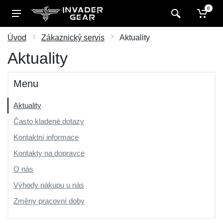
0
Úvod
Zákaznický servis
Aktuality
Aktuality
Menu
Aktuality
Často kladené dotazy
Kontaktní informace
Kontakty na dopravce
O nás
Výhody nákupu u nás
Změny pracovní doby