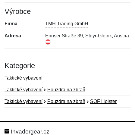
Výrobce
Firma
TMH Trading GmbH
Adresa
Ennser Straße 39, Steyr-Gleink, Austria
Kategorie
Taktické vybavení
Taktické vybavení
Pouzdra na zbraň
Taktické vybavení
Pouzdra na zbraň
SOF Holster
Nová recenze
Nový dotaz
Hodnocení:
Jméno:
*
*
Invadergear.cz