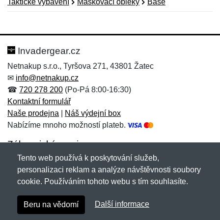
Taktické vybavení
Maskovací obleky
Base
Nová recenze
Nový dotaz
Hodnocení:
Jméno:
*
*
Invadergear.cz
Netnakup s.r.o., Tyršova 271, 43801 Žatec
✉
info@netnakup.cz
Jméno:
E-mail:
*
*
☎
720 278 200
(Po-Pá 8:00-16:30)
Kontaktní formulář
Naše prodejna
|
Náš výdejní box
Nabízíme mnoho možností plateb.
E-mail:
*
Zpráva
*
Zákaznický servis
Tento web používá k poskytování služeb,
Novinky emailem
personalizaci reklam a analýze návštěvnosti soubory
cookie. Používáním tohoto webu s tím souhlasíte.
Zpráva
*
Copyright © 2007-2026 (19 let s vámi)
Netnakup.cz
&
Další informace
Beru na vědomí
NetIQ
. Všechna práva vyhrazena.