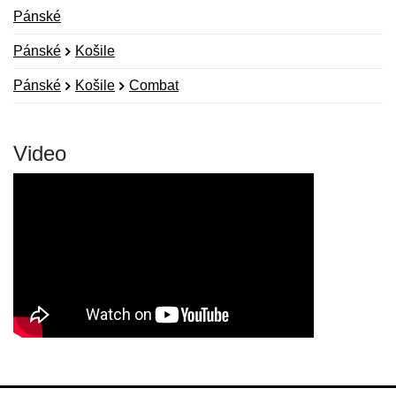
Pánské
Pánské
Košile
Pánské
Košile
Combat
Video
Nová recenze
Nový dotaz