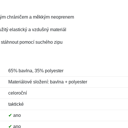
tovým chráničem a měkkým neoprenem
užitý elastický a vzdušný materiál
ty stáhnout pomocí suchého zipu
65% bavlna, 35% polyester
Materiálové složení: bavlna + polyester
celoroční
taktické
✔
ano
✔
ano