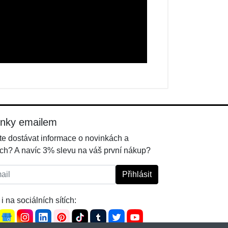
inky emailem
e dostávat informace o novinkách a
ch? A navíc 3% slevu na váš první nákup?
l:
Přihlásit
i na sociálních sítích: