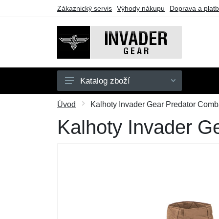
Zákaznický servis
Výhody nákupu
Doprava a plat
Katalog zboží
Pánské
Úvod
Kalhoty Invader Gear Predator Comba
Doplňky
Kalhoty Invader G
Outdoor
Taktické vybavení
Dárkové poukazy
Výprodej