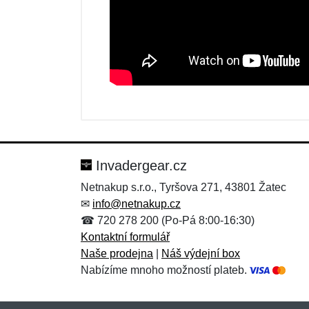
Nová recenze
Nový dotaz
Hodnocení:
Jméno:
*
*
Invadergear.cz
Netnakup s.r.o., Tyršova 271, 43801 Žatec
✉
info@netnakup.cz
Zpráva
Zpráva
*
*
☎ 720 278 200 (Po-Pá 8:00-16:30)
Kontaktní formulář
Naše prodejna
|
Náš výdejní box
Nabízíme mnoho možností plateb.