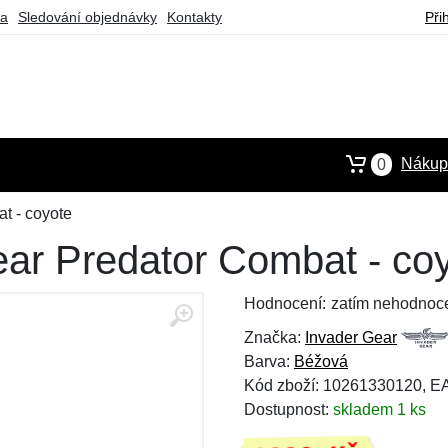
ba
Sledování objednávky
Kontakty
Při
Nákupn
0
t - coyote
ear Predator Combat - co
Hodnocení:
zatím nehodnoc
Značka:
Invader Gear
Barva:
Béžová
Kód zboží: 10261330120, 
Dostupnost:
skladem 1 ks