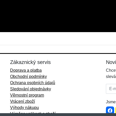
Jméno:
E-mail:
*
*
E-mail:
*
Zákaznický servis
Nov
Doprava a platba
Chcet
Obchodní podmínky
slevá
Ochrana osobních údajů
E-mai
Sledování objednávky
Věrnostní program
Vrácení zboží
Jsme 
Výhody nákupu
Výměna velikosti a zboží