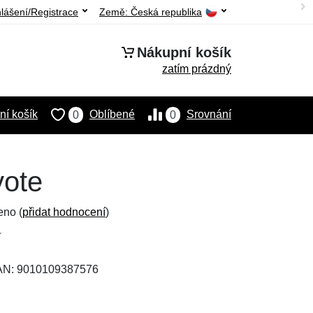
hlášení/Registrace
Země:
Česká republika
Nákupní košík
zatím prázdný
í košík
Oblíbené
Srovnání
0
0
yote
eno (
přidat hodnocení
)
EAN: 9010109387576