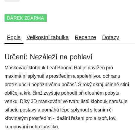
DÁREK ZDARMA
Popis
Velikostní tabulka
Recenze
Dotazy
Určení: Nezáleží na pohlaví
Maskovací klobouk Leaf Boonie Hat je navržen pro
maximální splynutí s prostředím a spolehlivou ochranu
proti slunci i nepříznivému počasí. Široký okraj účinně stíní
obličej a krk, čímž zvyšuje pohodlí při dlouhém pobytu
venku. Díky 3D maskování ve tvaru listů klobouk narušuje
siluetu postavy a pomáhá lépe splynout s lesním či
křovinatým prostředím - ideální řešení pro airsoft, lov,
kempování nebo turistiku.