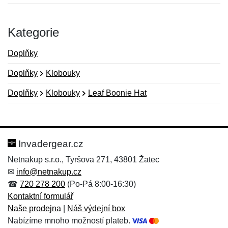
Kategorie
Doplňky
Doplňky
Klobouky
Doplňky
Klobouky
Leaf Boonie Hat
Nová recenze
Nový dotaz
Hodnocení:
Jméno:
*
*
Invadergear.cz
Netnakup s.r.o., Tyršova 271, 43801 Žatec
✉
info@netnakup.cz
Jméno:
E-mail:
*
*
☎
720 278 200
(Po-Pá 8:00-16:30)
Kontaktní formulář
Naše prodejna
|
Náš výdejní box
Nabízíme mnoho možností plateb.