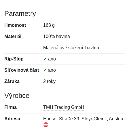
Parametry
Hmotnost
163 g
Materiál
100% bavlna
Materiálové složení: bavlna
Rip-Stop
✔
ano
Síťovinová část
✔
ano
Záruka
2 roky
Výrobce
Firma
TMH Trading GmbH
Adresa
Ennser Straße 39, Steyr-Gleink, Austria