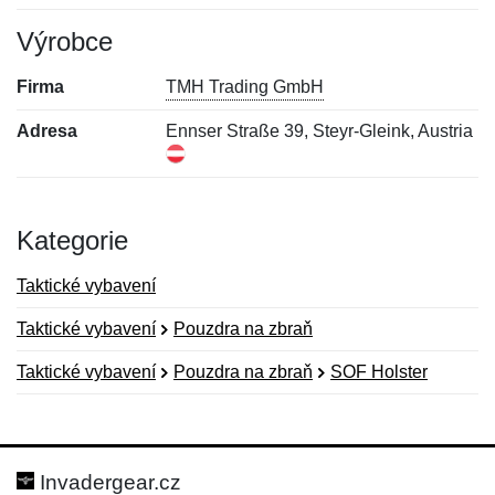
Výrobce
Firma
TMH Trading GmbH
Adresa
Ennser Straße 39, Steyr-Gleink, Austria
Kategorie
Taktické vybavení
Taktické vybavení
Pouzdra na zbraň
Taktické vybavení
Pouzdra na zbraň
SOF Holster
Nová recenze
Nový dotaz
Hodnocení:
Jméno:
*
*
Invadergear.cz