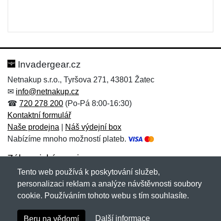
Invadergear.cz
Netnakup s.r.o., Tyršova 271, 43801 Žatec
✉
info@netnakup.cz
☎
720 278 200
(Po-Pá 8:00-16:30)
Kontaktní formulář
Naše prodejna
|
Náš výdejní box
Nabízíme mnoho možností plateb.
Zákaznický servis
Tento web používá k poskytování služeb,
Novinky emailem
personalizaci reklam a analýze návštěvnosti soubory
cookie. Používáním tohoto webu s tím souhlasíte.
Copyright © 2007-2026 (19 let s vámi)
Netnakup.cz
&
Další informace
Beru na vědomí