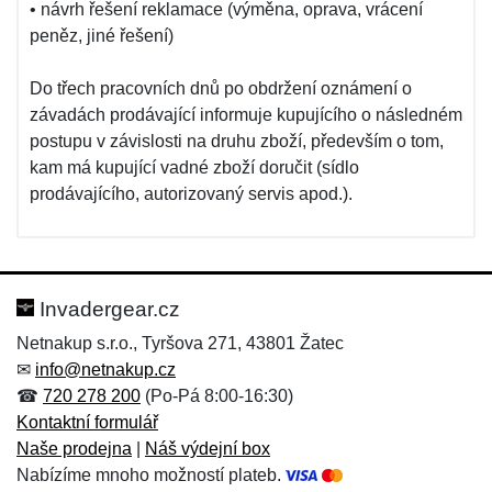
• návrh řešení reklamace (výměna, oprava, vrácení
peněz, jiné řešení)
Do třech pracovních dnů po obdržení oznámení o
závadách prodávající informuje kupujícího o následném
postupu v závislosti na druhu zboží, především o tom,
kam má kupující vadné zboží doručit (sídlo
prodávajícího, autorizovaný servis apod.).
Invadergear.cz
Netnakup s.r.o., Tyršova 271, 43801 Žatec
✉
info@netnakup.cz
☎
720 278 200
(Po-Pá 8:00-16:30)
Kontaktní formulář
Naše prodejna
|
Náš výdejní box
Nabízíme mnoho možností plateb.