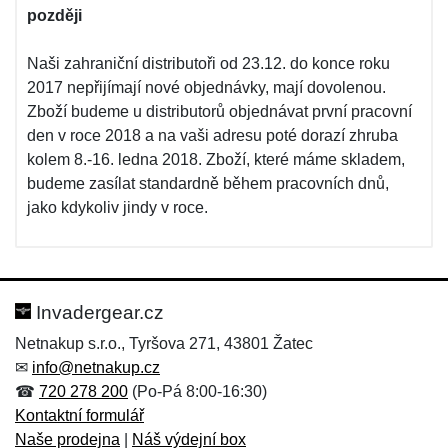
později
Naši zahraniční distributoři od 23.12. do konce roku
2017 nepřijímají nové objednávky, mají dovolenou.
Zboží budeme u distributorů objednávat první pracovní
den v roce 2018 a na vaši adresu poté dorazí zhruba
kolem 8.-16. ledna 2018. Zboží, které máme skladem,
budeme zasílat standardně během pracovních dnů,
jako kdykoliv jindy v roce.
Invadergear.cz
Netnakup s.r.o., Tyršova 271, 43801 Žatec
✉
info@netnakup.cz
☎
720 278 200
(Po-Pá 8:00-16:30)
Kontaktní formulář
Naše prodejna
|
Náš výdejní box