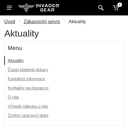
0
Úvod
Zákaznický servis
Aktuality
Aktuality
Menu
Aktuality
Často kladené dotazy
Kontaktní informace
Kontakty na dopravce
O nás
Výhody nákupu u nás
Změny pracovní doby