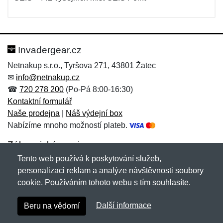
Invadergear.cz
Netnakup s.r.o., Tyršova 271, 43801 Žatec
✉
info@netnakup.cz
☎
720 278 200
(Po-Pá 8:00-16:30)
Kontaktní formulář
Naše prodejna
|
Náš výdejní box
Nabízíme mnoho možností plateb.
Zákaznický servis
Tento web používá k poskytování služeb,
Novinky emailem
personalizaci reklam a analýze návštěvnosti soubory
cookie. Používáním tohoto webu s tím souhlasíte.
Copyright © 2007-2026 (19 let s vámi)
Netnakup.cz
&
Další informace
Beru na vědomí
NetIQ
. Všechna práva vyhrazena.