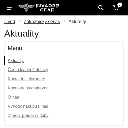
0
Úvod
Zákaznický servis
Aktuality
Aktuality
Menu
Aktuality
Často kladené dotazy
Kontaktní informace
Kontakty na dopravce
O nás
Výhody nákupu u nás
Změny pracovní doby