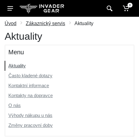
0
Úvod
Zákaznický servis
Aktuality
Aktuality
Menu
Aktuality
Často kladené dotazy
Kontaktní informace
Kontakty na dopravce
O nás
Výhody nákupu u nás
Změny pracovní doby