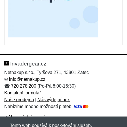
Invadergear.cz
Netnakup s.r.o., Tyršova 271, 43801 Žatec
✉
info@netnakup.cz
☎
720 278 200
(Po-Pá 8:00-16:30)
Kontaktní formulář
Naše prodejna
|
Náš výdejní box
Nabízíme mnoho možností plateb.
Zákaznický servis
Tento web používá k poskytování služeb,
Novinky emailem