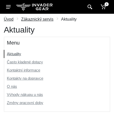
0
Úvod
Zákaznický servis
Aktuality
Aktuality
Menu
Aktuality
Často kladené dotazy
Kontaktní informace
Kontakty na dopravce
O nás
Výhody nákupu u nás
Změny pracovní doby