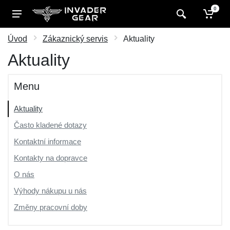
0
Úvod
Zákaznický servis
Aktuality
Aktuality
Menu
Aktuality
Často kladené dotazy
Kontaktní informace
Kontakty na dopravce
O nás
Výhody nákupu u nás
Změny pracovní doby