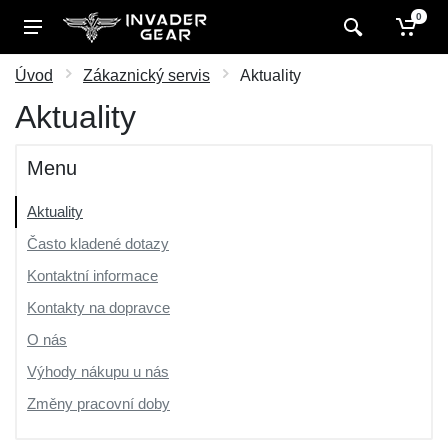
0
Úvod
Zákaznický servis
Aktuality
Aktuality
Menu
Aktuality
Často kladené dotazy
Kontaktní informace
Kontakty na dopravce
O nás
Výhody nákupu u nás
Změny pracovní doby