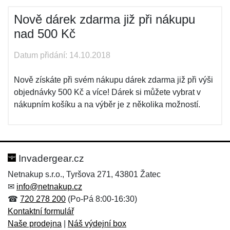
Nově dárek zdarma již při nákupu
nad 500 Kč
Datum přidání: 14.10.2018
Nově získáte při svém nákupu dárek zdarma již při výši
objednávky 500 Kč a více! Dárek si můžete vybrat v
nákupním košíku a na výběr je z několika možností.
Invadergear.cz
Netnakup s.r.o., Tyršova 271, 43801 Žatec
✉
info@netnakup.cz
☎
720 278 200
(Po-Pá 8:00-16:30)
Kontaktní formulář
Naše prodejna
|
Náš výdejní box