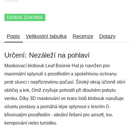
DÁREK ZDARMA
Popis
Velikostní tabulka
Recenze
Dotazy
Určení: Nezáleží na pohlaví
Maskovací klobouk Leaf Boonie Hat je navržen pro
maximální splynutí s prostředím a spolehlivou ochranu
proti slunci i nepříznivému počasí. Široký okraj účinně stíní
obličej a krk, čímž zvyšuje pohodlí při dlouhém pobytu
venku. Díky 3D maskování ve tvaru listů klobouk narušuje
siluetu postavy a pomáhá lépe splynout s lesním či
křovinatým prostředím - ideální řešení pro airsoft, lov,
kempování nebo turistiku.