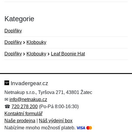
Kategorie
Doplňky
Doplňky
Klobouky
Doplňky
Klobouky
Leaf Boonie Hat
Nová recenze
Nový dotaz
Hodnocení:
Jméno:
*
*
Invadergear.cz
Netnakup s.r.o., Tyršova 271, 43801 Žatec
✉
info@netnakup.cz
Jméno:
E-mail:
*
*
☎
720 278 200
(Po-Pá 8:00-16:30)
Kontaktní formulář
Naše prodejna
|
Náš výdejní box
Nabízíme mnoho možností plateb.