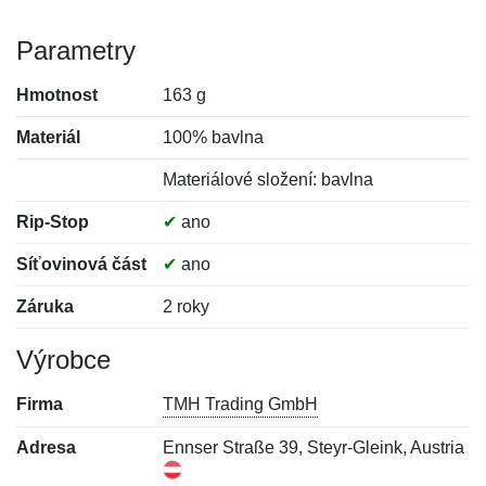
Parametry
Hmotnost
163 g
Materiál
100% bavlna
Materiálové složení: bavlna
Rip-Stop
✔
ano
Síťovinová část
✔
ano
Záruka
2 roky
Výrobce
Firma
TMH Trading GmbH
Adresa
Ennser Straße 39, Steyr-Gleink, Austria