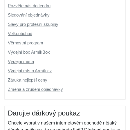
Pozvěte nás do tendru
Sledování objednávky
Slevy pro profesní skupiny
Velkoobchod
Věrnostní program
Výdejní box ArmikBox
Výdejní místa
Výdejní místo Armik.cz
Záruka nejlepší ceny
Změna a zrušení objednávky
Darujte dárkový poukaz
Chcete vybrat v našem internetovém obchodě nějaký
dárek a bojíte se, že se nebude líbit? Dárkové poukazy