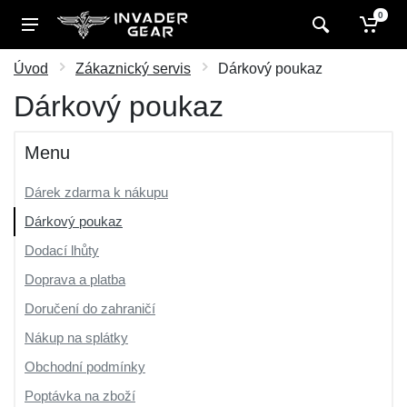
0
Úvod
Zákaznický servis
Dárkový poukaz
Dárkový poukaz
Menu
Dárek zdarma k nákupu
Dárkový poukaz
Dodací lhůty
Doprava a platba
Doručení do zahraničí
Nákup na splátky
Obchodní podmínky
Poptávka na zboží