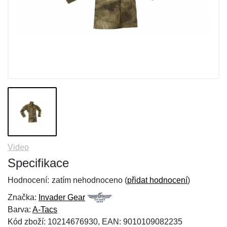
Video
Specifikace
Hodnocení:
zatím nehodnoceno (
přidat hodnocení
)
Značka:
Invader Gear
Barva:
A-Tacs
Kód zboží: 10214676930, EAN: 9010109082235