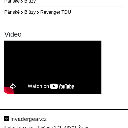
Pánské
Blůzy
Pánské
Blůzy
Revenger TDU
Video
Nová recenze
Nový dotaz
Hodnocení:
Jméno:
*
*
Invadergear.cz
Netnakup s.r.o., Tyršova 271, 43801 Žatec