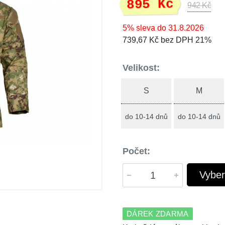
895 Kč
942 Kč
5% sleva do 31.8.2026
739,67 Kč bez DPH 21%
Velikost:
S
M
do 10-14 dnů
do 10-14 dnů
Počet:
Vyber
DÁREK ZDARMA