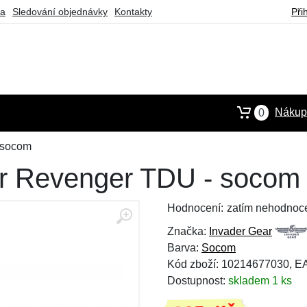
ba
Sledování objednávky
Kontakty
Při
Nákupn
0
 socom
ar Revenger TDU - socom
Hodnocení:
zatím nehodnoc
Značka:
Invader Gear
Barva:
Socom
Kód zboží: 10214677030, 
Dostupnost:
skladem 1 ks