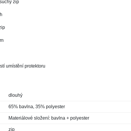
 suchý zip
ch
zip
em
tí umístění protektoru
dlouhý
65% bavlna, 35% polyester
Materiálové složení: bavlna + polyester
zip