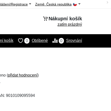
hlášení/Registrace
Země:
Česká republika
Nákupní košík
zatím prázdný
í košík
Oblíbené
Srovnání
0
0
eno (
přidat hodnocení
)
EAN: 9010109095594