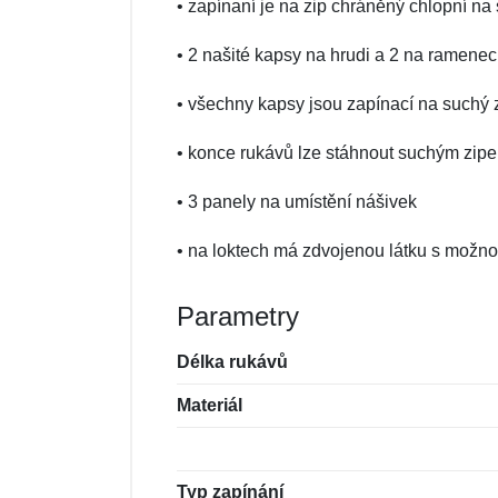
• zapínaní je na zip chráněný chlopní na
• 2 našité kapsy na hrudi a 2 na ramene
• všechny kapsy jsou zapínací na suchý 
• konce rukávů lze stáhnout suchým zip
• 3 panely na umístění nášivek
• na loktech má zdvojenou látku s možnos
Parametry
Délka rukávů
Materiál
Typ zapínání