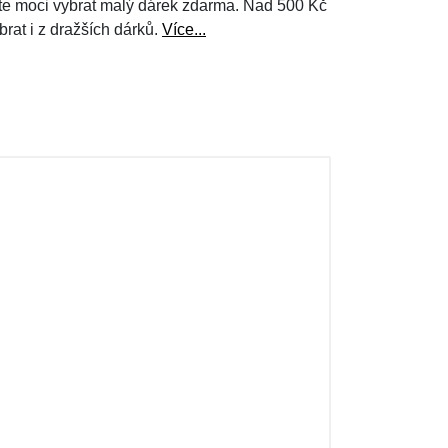
e moci vybrat malý dárek zdarma. Nad 500 Kč
brat i z dražších dárků.
Více...