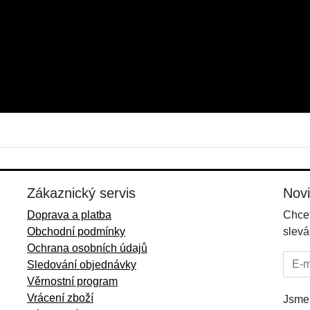
Jméno:
E-mail:
*
*
E-mail:
*
Zákaznický servis
Nov
Doprava a platba
Chcet
Obchodní podmínky
slevá
Ochrana osobních údajů
E-mai
Sledování objednávky
Věrnostní program
Vrácení zboží
Jsme 