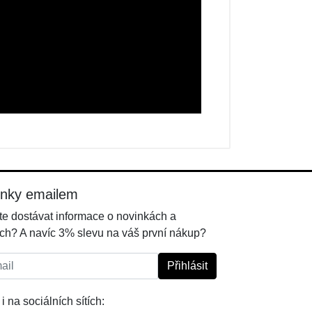
inky emailem
e dostávat informace o novinkách a
ch? A navíc 3% slevu na váš první nákup?
l:
Přihlásit
i na sociálních sítích: