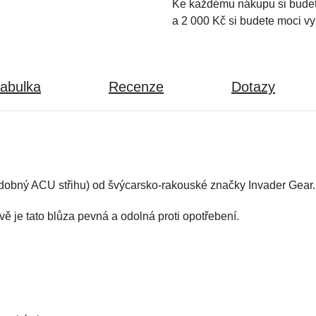
Ke každému nákupu si budet
a 2 000 Kč si budete moci vy
tabulka
Recenze
Dotazy
dobný ACU střihu) od švýcarsko-rakouské značky Invader Gear.
ě je tato blůza pevná a odolná proti opotřebení.