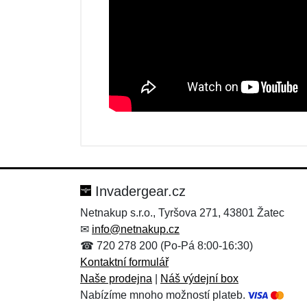
Nová recenze
Nový dotaz
Hodnocení:
Jméno:
*
*
Invadergear.cz
Netnakup s.r.o., Tyršova 271, 43801 Žatec
✉
info@netnakup.cz
Zpráva
Zpráva
*
*
☎ 720 278 200 (Po-Pá 8:00-16:30)
Kontaktní formulář
Naše prodejna
|
Náš výdejní box
Nabízíme mnoho možností plateb.