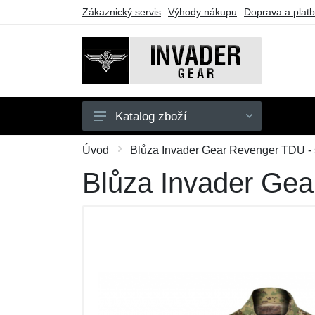
Zákaznický servis
Výhody nákupu
Doprava a plat
Katalog zboží
Pánské
Úvod
Blůza Invader Gear Revenger TDU -
Doplňky
Blůza Invader Ge
Outdoor
Taktické vybavení
Dárkové poukazy
Výprodej