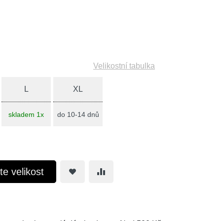
Velikostní tabulka
L
XL
skladem 1x
do 10-14 dnů
te velikost