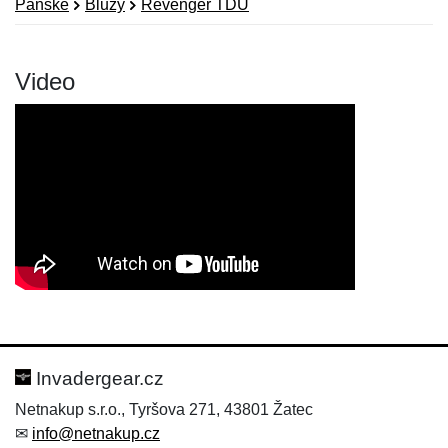
Pánské
Blůzy
Revenger TDU
Video
Nová recenze
Nový dotaz
Hodnocení:
Jméno:
*
*
Invadergear.cz
Netnakup s.r.o., Tyršova 271, 43801 Žatec
✉
info@netnakup.cz