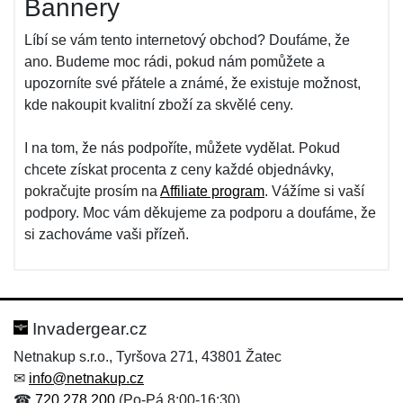
Bannery
Líbí se vám tento internetový obchod? Doufáme, že
ano. Budeme moc rádi, pokud nám pomůžete a
upozorníte své přátele a známé, že existuje možnost,
kde nakoupit kvalitní zboží za skvělé ceny.
I na tom, že nás podpoříte, můžete vydělat. Pokud
chcete získat procenta z ceny každé objednávky,
pokračujte prosím na
Affiliate program
. Vážíme si vaší
podpory. Moc vám děkujeme za podporu a doufáme, že
si zachováme vaši přízeň.
Invadergear.cz
Netnakup s.r.o., Tyršova 271, 43801 Žatec
✉
info@netnakup.cz
☎
720 278 200
(Po-Pá 8:00-16:30)