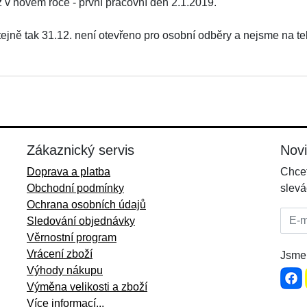
ž v novém roce - první pracovní den 2.1.2019.
tejně tak 31.12. není otevřeno pro osobní odběry a nejsme na te
Zákaznický servis
Nov
Doprava a platba
Chcet
Obchodní podmínky
slevá
Ochrana osobních údajů
E-mai
Sledování objednávky
Věrnostní program
Vrácení zboží
Jsme 
Výhody nákupu
Výměna velikosti a zboží
Více informací...