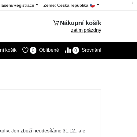
hlášení/Registrace
Země:
Česká republika
Nákupní košík
zatím prázdný
í košík
Oblíbené
Srovnání
0
0
oliv. Jen zboží neodesíláme 31.12., ale