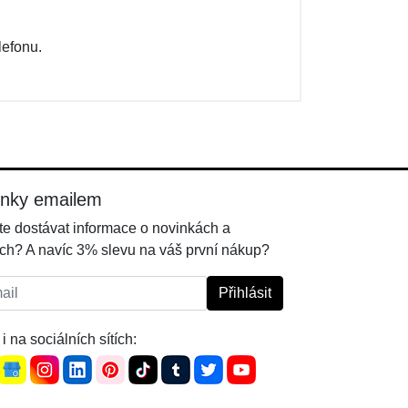
lefonu.
inky emailem
e dostávat informace o novinkách a
ch? A navíc 3% slevu na váš první nákup?
l:
Přihlásit
i na sociálních sítích: