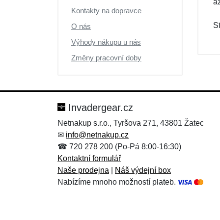
a
Kontakty na dopravce
S
O nás
Výhody nákupu u nás
Změny pracovní doby
Invadergear.cz
Netnakup s.r.o., Tyršova 271, 43801 Žatec
✉
info@netnakup.cz
☎ 720 278 200 (Po-Pá 8:00-16:30)
Kontaktní formulář
Naše prodejna
|
Náš výdejní box
Nabízíme mnoho možností plateb.