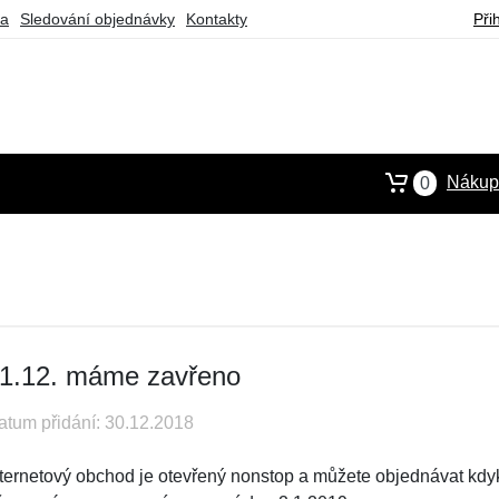
ba
Sledování objednávky
Kontakty
Při
Nákupn
0
1.12. máme zavřeno
atum přidání: 30.12.2018
nternetový obchod je otevřený nonstop a můžete objednávat kdyk