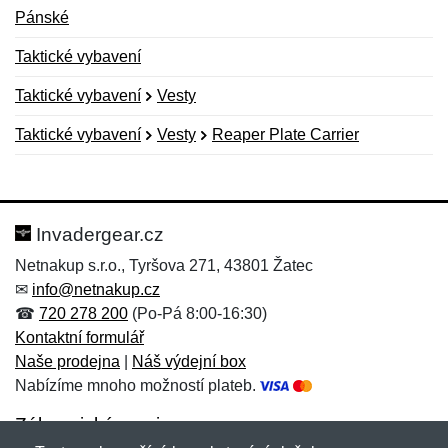
Pánské
Taktické vybavení
Taktické vybavení
Vesty
Taktické vybavení
Vesty
Reaper Plate Carrier
Nová recenze
Nový dotaz
Hodnocení:
Jméno:
*
*
Invadergear.cz
Netnakup s.r.o., Tyršova 271, 43801 Žatec
✉
info@netnakup.cz
Jméno:
E-mail:
*
*
☎
720 278 200
(Po-Pá 8:00-16:30)
Kontaktní formulář
Naše prodejna
|
Náš výdejní box
Nabízíme mnoho možností plateb.
E-mail:
*
Zpráva
*
Zákaznický servis