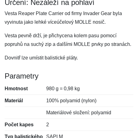
Určení: Nezáleží na pohlaví
Vesta Reaper Plate Carrier od firmy Invader Gear byla
vyvinuta jako lehké víceúčelový MOLLE nosič.
Vesta pevně drží, je přichycena kolem pasu pomocí
popruhů na suchý zip a dalšími MOLLE prvky po stranách.
Dovnitř lze umístit balistické pláty.
Parametry
Hmotnost
980 g = 0,98 kg
Materiál
100% polyamid (nylon)
Materiálové složení: polyamid
Počet kapes
2
Typ balistického
SAPI M