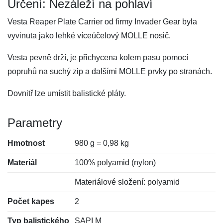
Určení: Nezáleží na pohlaví
Vesta Reaper Plate Carrier od firmy Invader Gear byla
vyvinuta jako lehké víceúčelový MOLLE nosič.
Vesta pevně drží, je přichycena kolem pasu pomocí
popruhů na suchý zip a dalšími MOLLE prvky po stranách.
Dovnitř lze umístit balistické pláty.
Parametry
Hmotnost
980 g = 0,98 kg
Materiál
100% polyamid (nylon)
Materiálové složení: polyamid
Počet kapes
2
Typ balistického
SAPI M