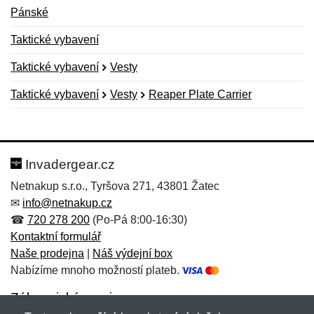
Pánské
Taktické vybavení
Taktické vybavení
Vesty
Taktické vybavení
Vesty
Reaper Plate Carrier
Nová recenze
Nový dotaz
Hodnocení:
Jméno:
*
*
Invadergear.cz
Netnakup s.r.o., Tyršova 271, 43801 Žatec
✉
info@netnakup.cz
Jméno:
E-mail:
*
*
☎
720 278 200
(Po-Pá 8:00-16:30)
Kontaktní formulář
Naše prodejna
|
Náš výdejní box
Nabízíme mnoho možností plateb.
E-mail:
*
Zpráva
*
Zákaznický servis