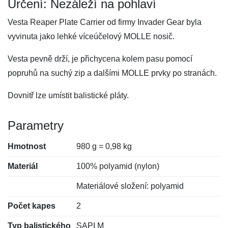
Určení: Nezáleží na pohlaví
Vesta Reaper Plate Carrier od firmy Invader Gear byla
vyvinuta jako lehké víceúčelový MOLLE nosič.
Vesta pevně drží, je přichycena kolem pasu pomocí
popruhů na suchý zip a dalšími MOLLE prvky po stranách.
Dovnitř lze umístit balistické pláty.
Parametry
Hmotnost
980 g = 0,98 kg
Materiál
100% polyamid (nylon)
Materiálové složení: polyamid
Počet kapes
2
Typ balistického
SAPI M