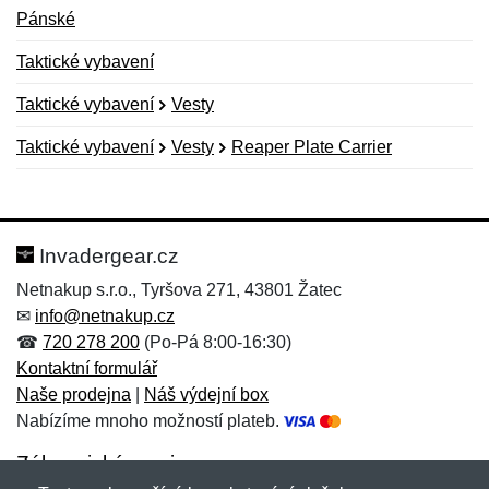
Pánské
Taktické vybavení
Taktické vybavení
Vesty
Taktické vybavení
Vesty
Reaper Plate Carrier
Nová recenze
Nový dotaz
Hodnocení:
Jméno:
*
*
Invadergear.cz
Netnakup s.r.o., Tyršova 271, 43801 Žatec
✉
info@netnakup.cz
Jméno:
E-mail:
*
*
☎
720 278 200
(Po-Pá 8:00-16:30)
Kontaktní formulář
Naše prodejna
|
Náš výdejní box
Nabízíme mnoho možností plateb.
E-mail:
*
Zpráva
*
Zákaznický servis