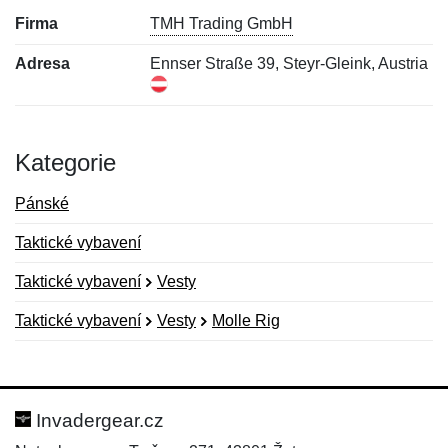
Firma
TMH Trading GmbH
Adresa
Ennser Straße 39, Steyr-Gleink, Austria
Kategorie
Pánské
Taktické vybavení
Taktické vybavení
Vesty
Taktické vybavení
Vesty
Molle Rig
Nová recenze
Nový dotaz
Hodnocení:
Jméno:
*
*
Invadergear.cz