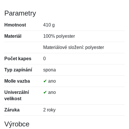
Parametry
Hmotnost
410 g
Materiál
100% polyester
Materiálové složení: polyester
Počet kapes
0
Typ zapínání
spona
Molle vazba
✔
ano
Univerzální
✔
ano
velikost
Záruka
2 roky
Výrobce