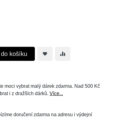
t do košíku
e moci vybrat malý dárek zdarma. Nad 500 Kč
brat i z dražších dárků.
Více...
ízíme doručení zdarma na adresu i výdejní