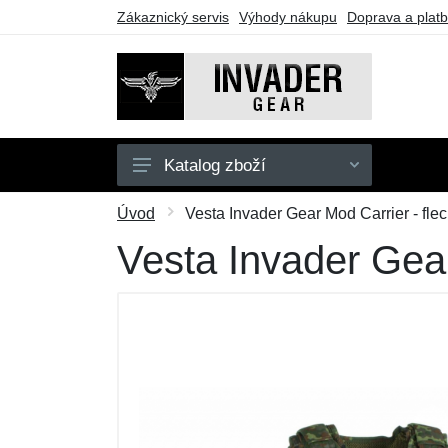
Zákaznický servis
Výhody nákupu
Doprava a plat
Katalog zboží
Pánské
Úvod
Vesta Invader Gear Mod Carrier - flec
Doplňky
Vesta Invader Gear
Outdoor
Taktické vybavení
Dárkové poukazy
Výprodej