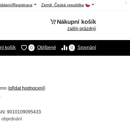
hlášení/Registrace
Země:
Česká republika
Nákupní košík
zatím prázdný
í košík
Oblíbené
Srovnání
0
0
eno (
přidat hodnocení
)
EAN: 9010109095433
 objednání