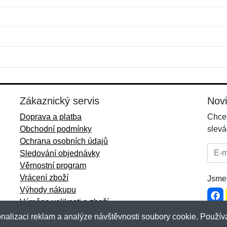
Jméno:
E-mail:
*
*
E-mail:
*
Zákaznický servis
Nov
Doprava a platba
Chcet
Obchodní podmínky
slevá
Ochrana osobních údajů
E-mai
Sledování objednávky
Věrnostní program
Vrácení zboží
Jsme 
Výhody nákupu
Výměna velikosti a zboží
Více informací...
nalizaci reklam a analýze návštěvnosti soubory cookie. Používá