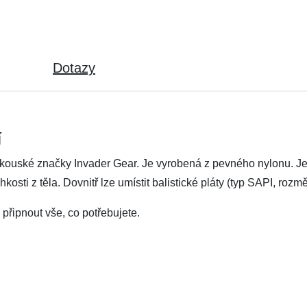
Dotazy
í
akouské značky Invader Gear. Je vyrobená z pevného nylonu. Je 
kosti z těla. Dovnitř lze umístit balistické pláty (typ SAPI, roz
řipnout vše, co potřebujete.