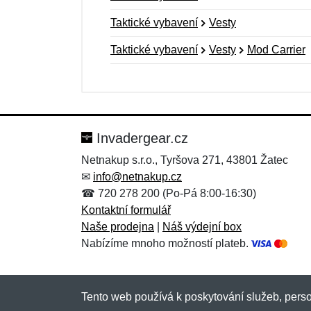
Taktické vybavení
Vesty
Taktické vybavení
Vesty
Mod Carrier
Nová recenze
Nový dotaz
Hodnocení:
Jméno:
*
*
Invadergear.cz
Netnakup s.r.o., Tyršova 271, 43801 Žatec
✉
info@netnakup.cz
Zpráva
Zpráva
*
*
☎ 720 278 200 (Po-Pá 8:00-16:30)
Kontaktní formulář
Naše prodejna
|
Náš výdejní box
Nabízíme mnoho možností plateb.
Tento web používá k poskytování služeb, perso