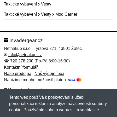
Taktické vybavení
Vesty
Taktické vybavení
Vesty
Mod Carrier
Nová recenze
Nový dotaz
Hodnocení:
Jméno:
*
*
Invadergear.cz
Netnakup s.r.o., Tyršova 271, 43801 Žatec
✉
info@netnakup.cz
Jméno:
E-mail:
*
*
☎
720 278 200
(Po-Pá 8:00-16:30)
Kontaktní formulář
Naše prodejna
|
Náš výdejní box
Nabízíme mnoho možností plateb.
E-mail:
*
Zpráva
*
Zákaznický servis
Tento web používá k poskytování služeb,
Novinky emailem
personalizaci reklam a analýze návštěvnosti soubory
cookie. Používáním tohoto webu s tím souhlasíte.
Zpráva
*