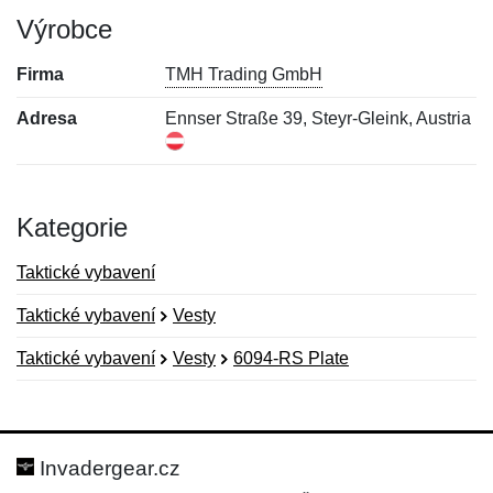
Výrobce
Firma
TMH Trading GmbH
Adresa
Ennser Straße 39, Steyr-Gleink, Austria
Kategorie
Taktické vybavení
Taktické vybavení
Vesty
Taktické vybavení
Vesty
6094-RS Plate
Nová recenze
Nový dotaz
Hodnocení:
Jméno:
*
*
Invadergear.cz