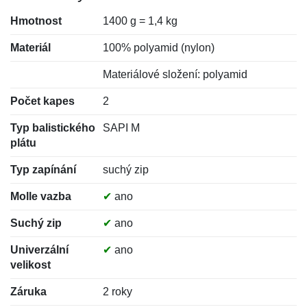
Hmotnost
1400 g = 1,4 kg
Materiál
100% polyamid (nylon)
Materiálové složení: polyamid
Počet kapes
2
Typ balistického
SAPI M
plátu
Typ zapínání
suchý zip
Molle vazba
✔
ano
Suchý zip
✔
ano
Univerzální
✔
ano
velikost
Záruka
2 roky