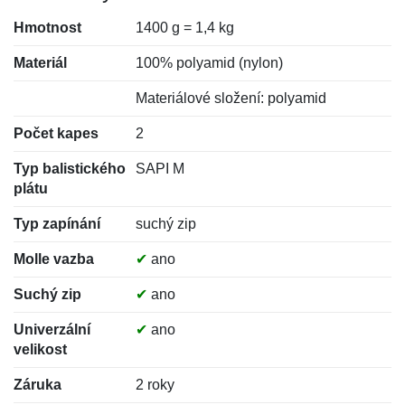
Hmotnost
1400 g = 1,4 kg
Materiál
100% polyamid (nylon)
Materiálové složení: polyamid
Počet kapes
2
Typ balistického
SAPI M
plátu
Typ zapínání
suchý zip
Molle vazba
✔
ano
Suchý zip
✔
ano
Univerzální
✔
ano
velikost
Záruka
2 roky