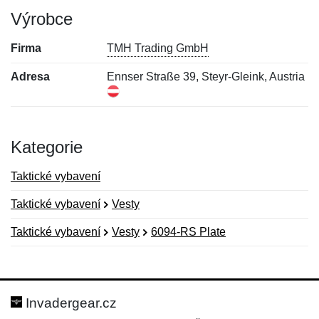
Výrobce
Firma
TMH Trading GmbH
Adresa
Ennser Straße 39, Steyr-Gleink, Austria
Kategorie
Taktické vybavení
Taktické vybavení
Vesty
Taktické vybavení
Vesty
6094-RS Plate
Nová recenze
Nový dotaz
Hodnocení:
Jméno:
*
*
Invadergear.cz