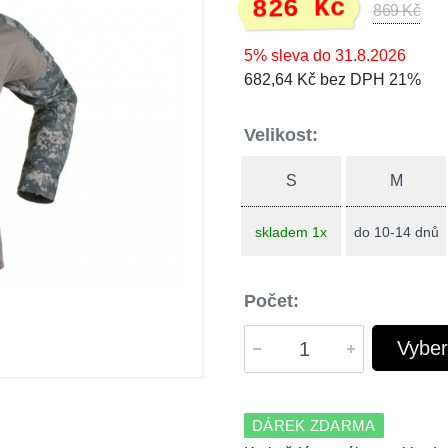
826 Kč
869 Kč
5% sleva do 31.8.2026
682,64 Kč bez DPH 21%
Velikost:
S
M
skladem 1x
do 10-14 dnů
Počet:
Vyber
DÁREK ZDARMA