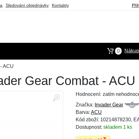
ba
Sledování objednávky
Kontakty
Při
Nákupn
0
 - ACU
nvader Gear Combat - ACU
Hodnocení:
zatím nehodnoc
Značka:
Invader Gear
Barva:
ACU
Kód zboží: 10214878230, 
Dostupnost:
skladem 1 ks