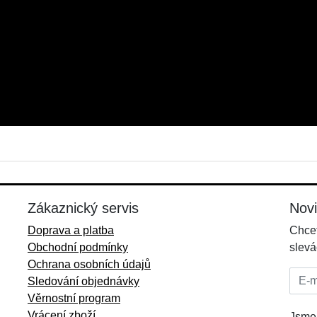
Jméno:
E-mail:
*
*
E-mail:
*
Zákaznický servis
Nov
Doprava a platba
Chcet
Obchodní podmínky
slevá
Ochrana osobních údajů
E-mai
Sledování objednávky
Věrnostní program
Vrácení zboží
Jsme 