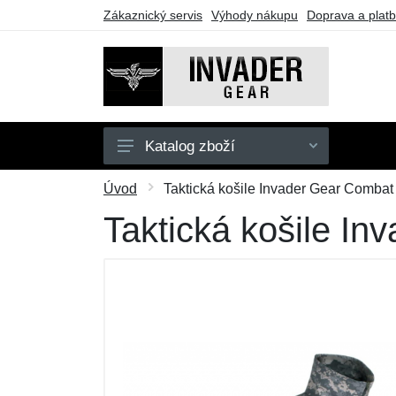
Zákaznický servis
Výhody nákupu
Doprava a plat
Katalog zboží
Pánské
Úvod
Taktická košile Invader Gear Combat
Doplňky
Taktická košile I
Outdoor
Taktické vybavení
Dárkové poukazy
Výprodej