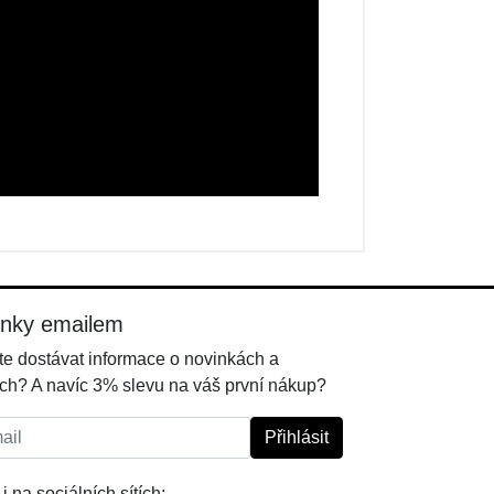
inky emailem
e dostávat informace o novinkách a
ch? A navíc 3% slevu na váš první nákup?
l:
Přihlásit
i na sociálních sítích: