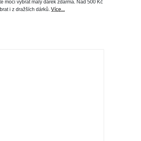
e moci vybrat malý dárek zdarma. Nad 500 Kč
brat i z dražších dárků.
Více...