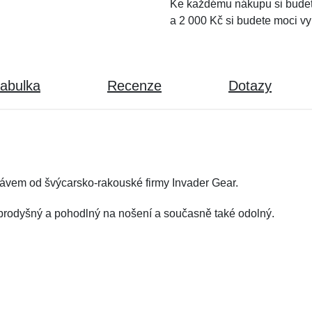
Ke každému nákupu si budet
a 2 000 Kč si budete moci vy
tabulka
Recenze
Dotazy
kávem od švýcarsko-rakouské firmy Invader Gear.
e prodyšný a pohodlný na nošení a současně také odolný.