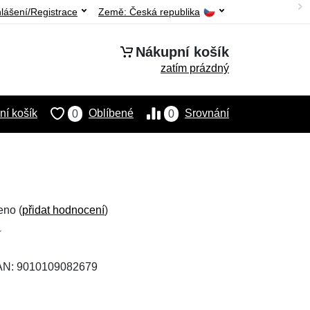
hlášení/Registrace
Země:
Česká republika
Nákupní košík
zatím prázdný
í košík
Oblíbené
Srovnání
0
0
eno (
přidat hodnocení
)
EAN: 9010109082679