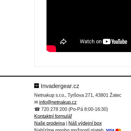
Nová recenze
Nový dotaz
Hodnocení:
Jméno:
*
*
Invadergear.cz
Netnakup s.r.o., Tyršova 271, 43801 Žatec
✉
info@netnakup.cz
Zpráva
Zpráva
*
*
☎ 720 278 200 (Po-Pá 8:00-16:30)
Kontaktní formulář
Naše prodejna
|
Náš výdejní box
Nabízíme mnoho možností plateb.