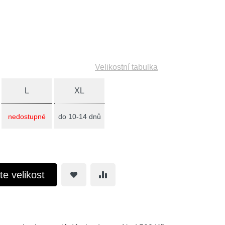
Velikostní tabulka
L
XL
nedostupné
do 10-14 dnů
te velikost