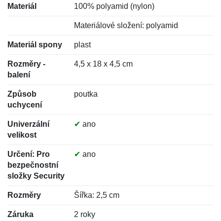
Materiál
100% polyamid (nylon)
Materiálové složení: polyamid
Materiál spony
plast
Rozměry -
4,5 x 18 x 4,5 cm
balení
Způsob
poutka
uchycení
Univerzální
✔
ano
velikost
Určení: Pro
✔
ano
bezpečnostní
složky Security
Rozměry
Šířka: 2,5 cm
Záruka
2 roky