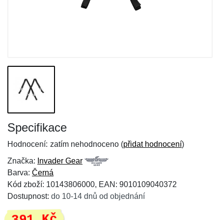
Specifikace
Hodnocení:
zatím nehodnoceno (
přidat hodnocení
)
Značka:
Invader Gear
Barva:
Černá
Kód zboží: 10143806000, EAN: 9010109040372
Dostupnost:
do 10-14 dnů od objednání
391 Kč