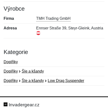
Výrobce
Firma
TMH Trading GmbH
Adresa
Ennser Straße 39, Steyr-Gleink, Austria
Kategorie
Doplňky
Doplňky
Šle a kšandy
Doplňky
Šle a kšandy
Low Drag Suspender
Nová recenze
Nový dotaz
Hodnocení:
Jméno:
*
*
Invadergear.cz