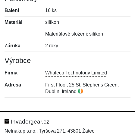
Balení
16 ks
Materiál
silikon
Materiálové složení: silikon
Záruka
2 roky
Výrobce
Firma
Whaleco Technology Limited
Adresa
First Floor, 25 St. Stephens Green,
Dublin, Ireland
Nová recenze
Nový dotaz
Hodnocení:
Jméno:
*
*
Invadergear.cz
Netnakup s.r.o., Tyršova 271, 43801 Žatec