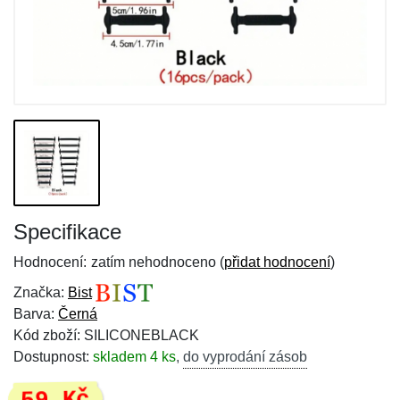
Specifikace
Hodnocení:
zatím nehodnoceno (
přidat hodnocení
)
Značka:
Bist
Barva:
Černá
Kód zboží: SILICONEBLACK
Dostupnost:
skladem 4 ks
,
do vyprodání zásob