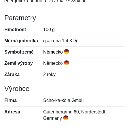
energetická hodnota: 2177 kJ / 523 kcal
Parametry
Hmotnost
100 g
Měrná jednotka
g = cena 1,4 Kč/g
Symbol země
Německo
Země výroby
Německo
Záruka
2 roky
Výrobce
Firma
Scho-ka-kola GmbH
Adresa
Gutenbergring 60, Norderstedt,
Germany