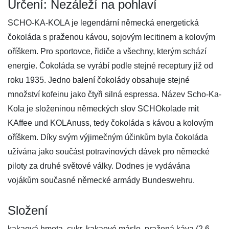
Určení: Nezáleží na pohlaví
SCHO-KA-KOLA je legendární německá energetická
čokoláda s praženou kávou, sojovým lecitinem a kolovým
oříškem. Pro sportovce, řidiče a všechny, kterým schází
energie. Čokoláda se vyrábí podle stejné receptury již od
roku 1935. Jedno balení čokolády obsahuje stejné
množství kofeinu jako čtyři silná espressa. Název Scho-Ka-
Kola je složeninou německých slov SCHOkolade mit
KAffee und KOLAnuss, tedy čokoláda s kávou a kolovým
oříškem. Díky svým výjimečným účinkům byla čokoláda
užívána jako součást potravinových dávek pro německé
piloty za druhé světové války. Dodnes je vydávána
vojákům současné německé armády Bundeswehru.
Složení
kakaová hmota, cukr, kakaové máslo, pražená káva (2,6