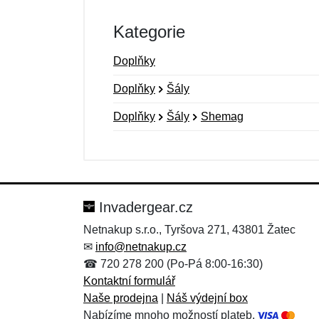
Kategorie
Doplňky
Doplňky
Šály
Doplňky
Šály
Shemag
Nová recenze
Nový dotaz
Hodnocení:
Jméno:
*
*
Invadergear.cz
Netnakup s.r.o., Tyršova 271, 43801 Žatec
✉
info@netnakup.cz
Zpráva
Zpráva
*
*
☎ 720 278 200 (Po-Pá 8:00-16:30)
Kontaktní formulář
Naše prodejna
|
Náš výdejní box
Nabízíme mnoho možností plateb.