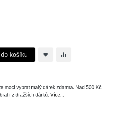
t do košíku
e moci vybrat malý dárek zdarma. Nad 500 Kč
brat i z dražších dárků.
Více...