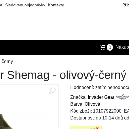
ba
Sledování objednávky
Kontakty
Při
Nákupn
0
-černý
r Shemag - olivový-černý
Hodnocení:
zatím nehodnoc
Značka:
Invader Gear
Barva:
Olivová
Kód zboží: 10107922000, 
Dostupnost:
do 10-14 dnů od