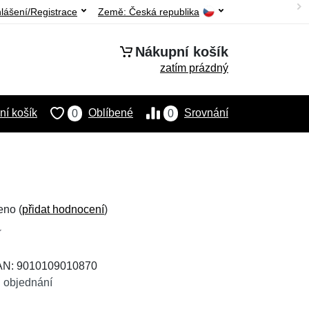
hlášení/Registrace
Země:
Česká republika
Nákupní košík
zatím prázdný
í košík
Oblíbené
Srovnání
0
0
eno (
přidat hodnocení
)
EAN: 9010109010870
 objednání