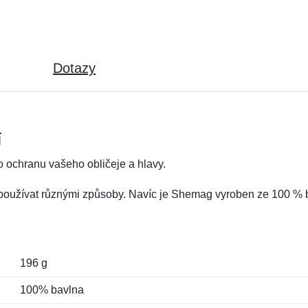
Dotazy
í
 ochranu vašeho obličeje a hlavy.
o používat různými způsoby. Navíc je Shemag vyroben ze 100 % b
196 g
100% bavlna