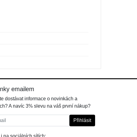
inky emailem
e dostávat informace o novinkách a
ch? A navíc 3% slevu na váš první nákup?
l:
Přihlásit
i na sociálních sítích: