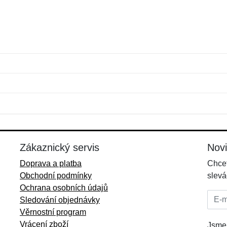
Jméno:
E-mail:
*
*
E-mail:
*
Zákaznický servis
Nov
Doprava a platba
Chcet
Obchodní podmínky
slevá
Ochrana osobních údajů
E-mai
Sledování objednávky
Věrnostní program
Vrácení zboží
Jsme 