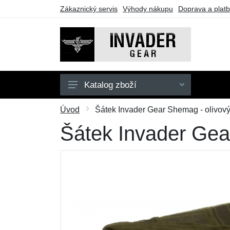
Zákaznický servis
Výhody nákupu
Doprava a plat
Katalog zboží
Pánské
Úvod
Šátek Invader Gear Shemag - olivový
Doplňky
Šátek Invader Gea
Outdoor
Taktické vybavení
Dárkové poukazy
Výprodej