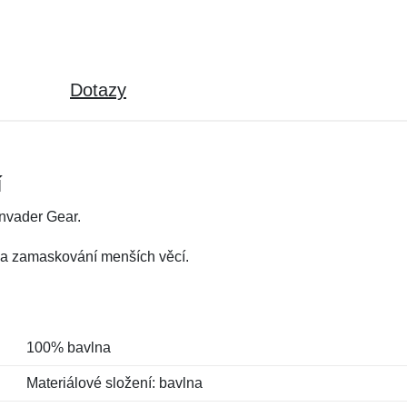
Dotazy
í
Invader Gear.
 na zamaskování menších věcí.
100% bavlna
Materiálové složení: bavlna