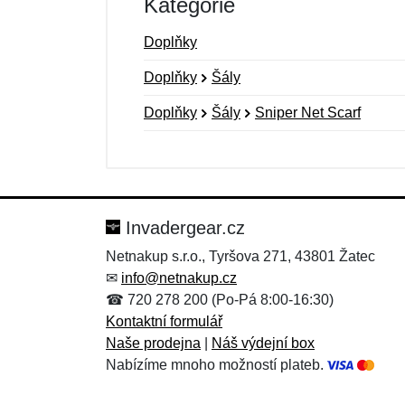
Kategorie
Doplňky
Doplňky
Šály
Doplňky
Šály
Sniper Net Scarf
Nová recenze
Nový dotaz
Hodnocení:
Jméno:
*
*
Invadergear.cz
Netnakup s.r.o., Tyršova 271, 43801 Žatec
✉
info@netnakup.cz
Zpráva
Zpráva
*
*
☎ 720 278 200 (Po-Pá 8:00-16:30)
Kontaktní formulář
Naše prodejna
|
Náš výdejní box
Nabízíme mnoho možností plateb.