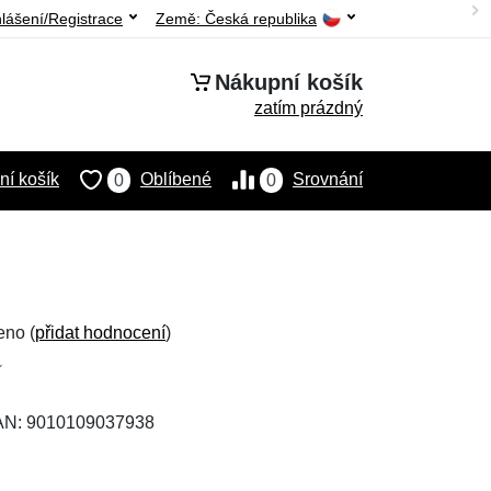
hlášení/Registrace
Země:
Česká republika
Nákupní košík
zatím prázdný
í košík
Oblíbené
Srovnání
0
0
eno (
přidat hodnocení
)
EAN: 9010109037938