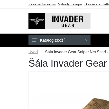
Zákaznický servis
Výhody nákupu
Doprava a plat
Katalog zboží
Pánské
Úvod
Šála Invader Gear Sniper Net Scarf -
Doplňky
Šála Invader Gear 
Outdoor
Taktické vybavení
Dárkové poukazy
Výprodej