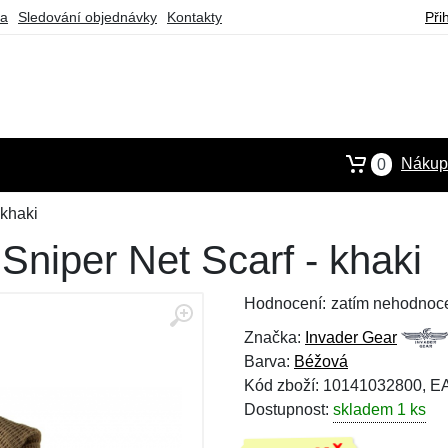
ba
Sledování objednávky
Kontakty
Při
Nákupn
0
 khaki
Sniper Net Scarf - khaki
Hodnocení:
zatím nehodnoc
Značka:
Invader Gear
Barva:
Béžová
Kód zboží: 10141032800, 
Dostupnost:
skladem 1 ks