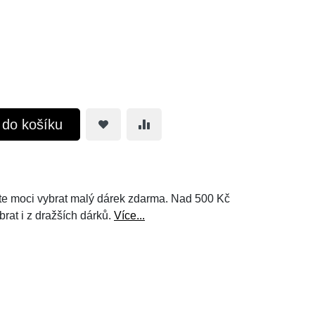
t do košíku
e moci vybrat malý dárek zdarma. Nad 500 Kč
brat i z dražších dárků.
Více...