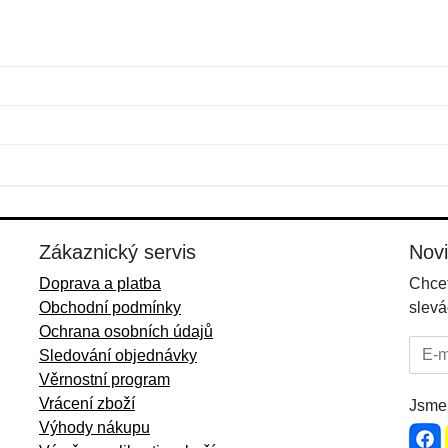
Jméno:
E-mail:
*
*
E-mail:
*
Zákaznický servis
Nov
Doprava a platba
Chcet
Obchodní podmínky
slevá
Ochrana osobních údajů
E-mai
Sledování objednávky
Věrnostní program
Vrácení zboží
Jsme 
Výhody nákupu