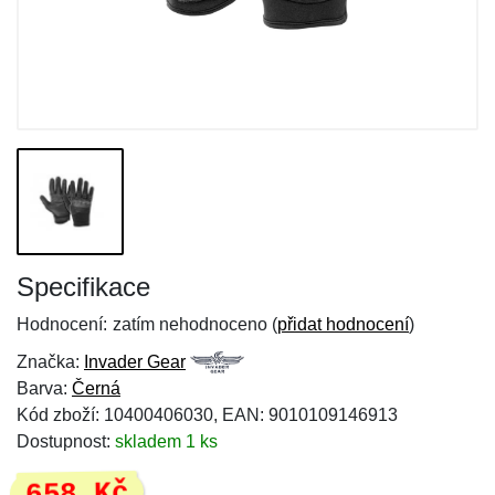
Specifikace
Hodnocení:
zatím nehodnoceno (
přidat hodnocení
)
Značka:
Invader Gear
Barva:
Černá
Kód zboží: 10400406030, EAN: 9010109146913
Dostupnost:
skladem 1 ks
658 Kč