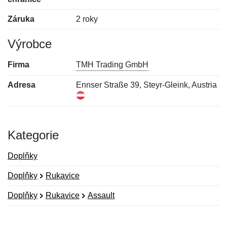
Záruka
2 roky
Výrobce
Firma
TMH Trading GmbH
Adresa
Ennser Straße 39, Steyr-Gleink, Austria
Kategorie
Doplňky
Doplňky
Rukavice
Doplňky
Rukavice
Assault
Nová recenze
Nový dotaz