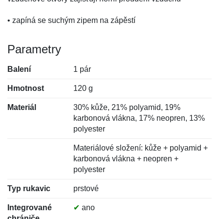
• zapíná se suchým zipem na zápěstí
Parametry
Balení
1 pár
Hmotnost
120 g
Materiál
30% kůže, 21% polyamid, 19%
karbonová vlákna, 17% neopren, 13%
polyester
Materiálové složení: kůže + polyamid +
karbonová vlákna + neopren +
polyester
Typ rukavic
prstové
Integrované
✔
ano
chrániče