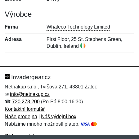
Výrobce
Firma
Whaleco Technology Limited
Adresa
First Floor, 25 St. Stephens Green,
Dublin, Ireland
Nová recenze
Nový dotaz
Hodnocení:
Jméno:
*
*
Invadergear.cz
Netnakup s.r.o., Tyršova 271, 43801 Žatec
✉
info@netnakup.cz
Jméno:
E-mail:
*
*
☎
720 278 200
(Po-Pá 8:00-16:30)
Kontaktní formulář
Naše prodejna
|
Náš výdejní box
Nabízíme mnoho možností plateb.
E-mail:
*
Zpráva
*
Zákaznický servis