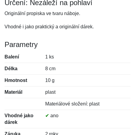
Určení: Nezáleží na pohlaví
Originální propiska ve tvaru náboje.
Vhodné i jako praktický a originální dárek.
Parametry
Balení
1 ks
Délka
8 cm
Hmotnost
10 g
Materiál
plast
Materiálové složení: plast
Vhodné jako
✔
ano
dárek
Záruka
2 roky