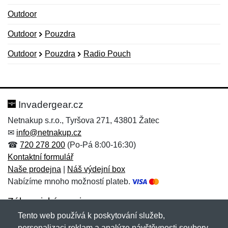
Outdoor
Outdoor
Pouzdra
Outdoor
Pouzdra
Radio Pouch
Nová recenze
Nový dotaz
Hodnocení:
Jméno:
*
*
Invadergear.cz
Netnakup s.r.o., Tyršova 271, 43801 Žatec
✉
info@netnakup.cz
Jméno:
E-mail:
*
*
☎
720 278 200
(Po-Pá 8:00-16:30)
Kontaktní formulář
Naše prodejna
|
Náš výdejní box
Nabízíme mnoho možností plateb.
E-mail:
*
Zpráva
*
Zákaznický servis
Tento web používá k poskytování služeb,
Novinky emailem
personalizaci reklam a analýze návštěvnosti soubory